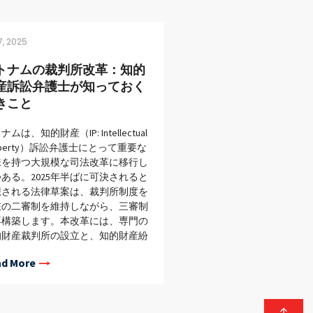
, 2025
トナムの裁判所改革：知的
産訴訟弁護士が知っておく
きこと
ナムは、知的財産（IP: Intellectual
operty）訴訟弁護士にとって重要な
味を持つ大規模な司法改革に移行し
ある。2025年半ばに可決されると
想される法律草案は、裁判所制度を
在の二審制を維持しながら、三審制
再構築します。本改革には、専門の
的財産裁判所の設立と、知的財産紛
解決に関する方法及び場所を根本的
d More
変える可能性のある管轄権の再配分
まれています。 63から34へ：省
減少・裁判所の減少、広がる影響力
いモデルでは、司法は (i) ハノ