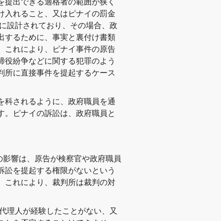
を提出できる適格者の範囲が狭く
け入れること、又はピナイの罰金
うに設計されており、その場合、政
出するために、事実と裏付け書類
。これにより、ピナイ事件の原告
締役紛争などに関する犯罪のよう
判所に直接事件を提起するケース
を科されるように、政府職員を通
す。ピナイの訴訟は、政府職員と
条の影響は、原告が検察官や政府職員
訴訟を提起する権限がないという
。これにより、裁判所は裁判の対
訟代理人が経験したことがない、又