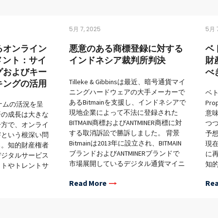
5月 7, 2025
5月 7
るオンライン
悪意のある商標登録に対する
ベ
メント：サイ
インドネシア裁判所判決
財
グおよびキー
べ
キングの活用
Tilleke & Gibbinsは最近、暗号通貨マイ
ニングハードウェアの大手メーカーで
ベト
あるBitmainを支援し、インドネシアで
Pr
ナムの活況を呈
現地企業によって不法に登録された
意
済の成長は大きな
BITMAIN商標およびANTMINER商標に対
つつ
一方で、オンライ
する取消訴訟で勝訴しました。 背景
予
害という根深い問
Bitmainは2013年に設立され、BITMAIN
現
る。知的財産権者
ブランドおよびANTMINERブランドで
に
デジタルサービス
市場展開しているデジタル通貨マイニ
知
イトやトレントサ
ングサーバーの大手メーカーです。同
争
te）など）における著
Read More
Rea
社は100以上の国および地域に顧客を
に
商取引サイトやソ
持ち、強力なグローバル市場シェアを
が含
ォームを通じた模
維持しています。 インドネシアで
の
商標の誤った使用
は、Bitmainは2018年からクラス35、
新し
で、多岐に渡って