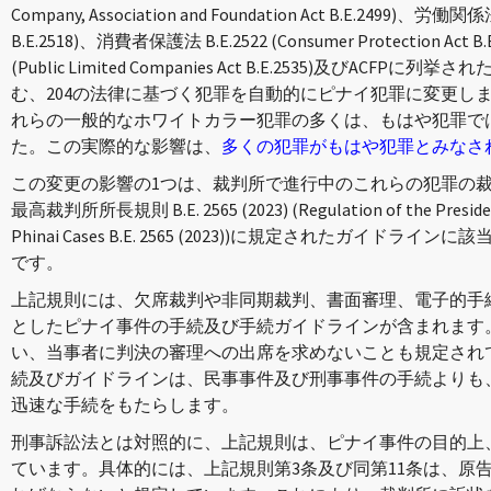
Company, Association and Foundation Act B.E.2499)、労働関係法B
B.E.2518)、消費者保護法 B.E.2522 (Consumer Protection Act 
(Public Limited Companies Act B.E.2535)及びA
む、204の法律に基づく犯罪を自動的にピナイ犯罪に変更しま
れらの一般的なホワイトカラー犯罪の多くは、もはや犯罪で
た。この実際的な影響は、
多くの犯罪がもはや犯罪とみなさ
この変更の影響の1つは、裁判所で進行中のこれらの犯罪の
最高裁判所所長規則 B.E. 2565 (2023) (Regulation of the President 
Phinai Cases B.E. 2565 (2023))に規定されたガイ
です。
上記規則には、欠席裁判や非同期裁判、書面審理、電子的手
としたピナイ事件の手続及び手続ガイドラインが含まれます
い、当事者に判決の審理への出席を求めないことも規定され
続及びガイドラインは、民事事件及び刑事事件の手続よりも
迅速な手続をもたらします。
刑事訴訟法とは対照的に、上記規則は、ピナイ事件の目的上
ています。具体的には、上記規則第3条及び同第11条は、原