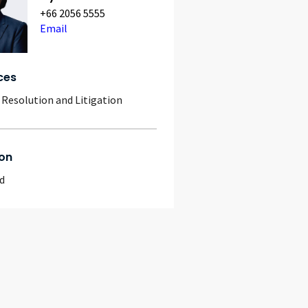
+66 2056 5555
Email
ces
 Resolution and Litigation
on
d