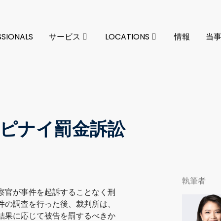
SSIONALS
サービス
LOCATIONS
情報
当
ピナイ罰金訴訟
執筆者
察官が事件を起訴することなく刑
件の調査を行った後、裁判所は、
結果に応じて被告を罰するべきか