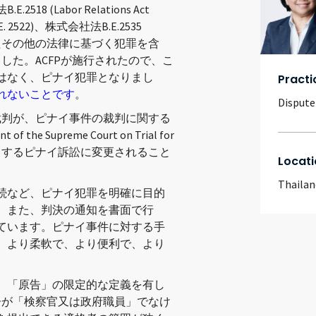
.E.2518 (Labor Relations Act
B.E. 2522)、株式会社法B.E.2535
CFPに列挙されたその他の法律に基づく犯罪を含
した。ACFPが施行されたので、こ
はなく、ピナイ犯罪となりまし
Practi
れないことです
。
Dispute
裁判が、ピナイ事件の裁判に関する
of the Supreme Court on Trial for
ドラインに該当するピナイ訴訟に変更されること
Locati
Thailan
続など、ピナイ犯罪を明確に目的
。また、判決の通知を書面で行
ています。ピナイ事件に対する手
、より柔軟で、より便利で、より
、「原告」の限定的な定義を有し
告が「検察官又は政府職員」でなけ