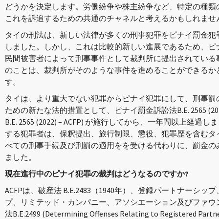
どうかを決定します。労働紛争や株主紛争など、特定の種類
これを訴追するための共通のチャネルと考えるかもしれませ
タイの刑法は、新しい法律が多くの刑事犯罪をピナイ罰金犯
しました。しかし、これは比較的新しい進展であるため、ピ
民間被害者によって刑事事件として裁判所に提出されている
のことは、裁判所がそのような事件を進めることができるか
す。
タイは、より重大でない犯罪からピナイ犯罪にして、刑事罰
ための新たな法的措置として、ピナイ罰金訴訟法B.E. 2565 (2022) (Act o
B.E. 2565 (2022) – ACFP) が施行してから、一年間
する犯罪者は、保釈提出、旅行制限、懲役、犯罪歴を含むタ
べての刑事手続及び刑罰の適用をを受ける代わりに、罰金の
ました。
現在進行中のピナイ犯罪の裁判はどうなるのですか?
ACFPは、破産法 B.E.2483（1940年）、登録パートナー
プ、リミテッド・カンパニー、アソシエーション及びファウ
法B.E.2499 (Determining Offenses Relating to Registered Partne