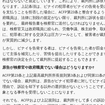
ればならないと規定しています。これにより、裁判所に訴状
なります。上記条項は、ピナイの犯罪者がピナイの告発を受
を支払うことを拒否した場合に、ACFP第23条と整合するよ
府職員は、法律に別段の規定がない限り、裁判所に訴状を提
を要約し、最終報告書を検察官に送付しなければなりません
は、検察官又は政府職員に絞られ、労働争議、株主紛争、取
に、犯罪者に対する交渉又は圧力ツールとして、被害者が裁
が実質的に減少します。
しかし、ピナイを告発する者は、ピナイを告発した者が罰金
じて主張を補完したり、苦情を提出したりすることができま
検察官の決定を介して裁判所に提起することもできます。
原告が検察官や政府職員でない場合はどうなりますか?
ACFP第23条と上記最高裁判所所長規則第3条および同第11
でない場合、裁判所は、原告がピナイ犯罪者に対してピナイ
理由で、訴訟を却下する以外の選択肢がないということです
象となる事件を受理しないことになります。
それでも、ACFPおよび上記規則は、裁判所そして多くの訴