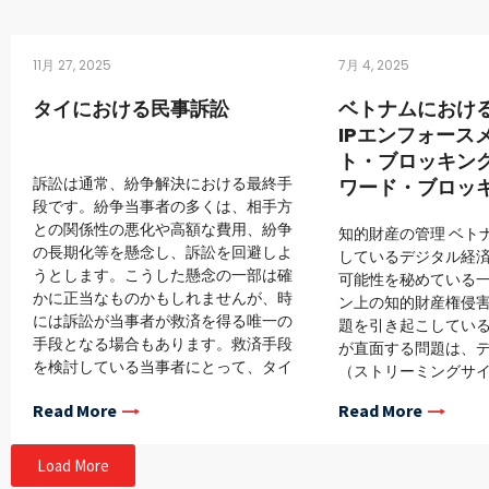
11月 27, 2025
7月 4, 2025
タイにおける民事訴訟
ベトナムにおけ
IPエンフォース
ト・ブロッキン
訴訟は通常、紛争解決における最終手
ワード・ブロッ
段です。紛争当事者の多くは、相手方
との関係性の悪化や高額な費用、紛争
知的財産の管理 ベト
の長期化等を懸念し、訴訟を回避しよ
しているデジタル経
うとします。こうした懸念の一部は確
可能性を秘めている
かに正当なものかもしれませんが、時
ン上の知的財産権侵
には訴訟が当事者が救済を得る唯一の
題を引き起こしてい
手段となる場合もあります。救済手段
が直面する問題は、
を検討している当事者にとって、タイ
（ストリーミングサ
の裁判所制度が一般的にアクセスしや
イト（torrent si
Read More
Read More
すく、公平かつバランスの取れた紛争
作権侵害から、電子
解決の手段であることを知っておくこ
ーシャルプラットフ
とは有益です。
倣品の販売、そして
Load More
による権利の濫用ま