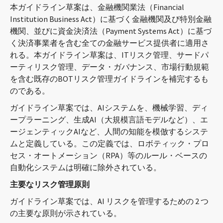
本ガイドライン草案は、金融機関業法（Financial
連絡先
Institution Business Act）に基づく金融機関及び特別金融
機関、並びに資金決済法（Payment Systems Act）に基づ
く決済事業者を含む全ての金融サービス提供者に適用さ
れる。本ガイドライン草案は、ITリスク管理、サードパ
ーティリスク管理、データ・ガバナンス、市場行動規範
を含む既存のBOTリスク管理ガイドラインを補完するも
のである。
ガイドライン草案では、AIシステムを、機械学習、ディ
Languages
ープラーニング、生成AI（大規模言語モデルなど）、エ
ージェンティックAIなど、人間の知能を模倣するシステ
ムと定義している。この定義では、ロボティック・プロ
セス・オートメーション（RPA）等のルール・ベースの
自動化システムは明確に除外されている。
主要なリスク管理原則
ガイドライン草案では、AI リスクを管理するための 2 つ
の主要な原則が示されている。