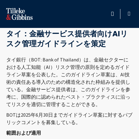
7月 18, 2025
HOME
タイ：金融サービス提供者向けAIリ
スク管理ガイドラインを策定
PROFESSIONALS
タイ銀行（BOT: Bank of Thailand）は、金融セクターに
拠点
おける人工知能（AI）リスク管理の原則を定めるガイド
ライン草案を公表した。このガイドライン草案は、AI技
サービス
術の責任ある導入のための構造化された枠組みを提供し
ている。金融サービス提供者は、このガイドラインを参
情報
考に、国際的に認められたベスト・プラクティスに沿っ
てリスクを適切に管理することができる。
CAREERS
BOTは2025年6月30日までガイドライン草案に対するパブ
リックコメントを募集している。
当事務所について
範囲および適用